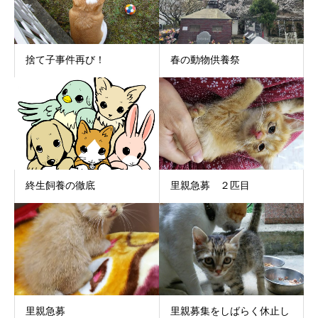
捨て子事件再び！
春の動物供養祭
終生飼養の徹底
里親急募 ２匹目
里親急募
里親募集をしばらく休止し