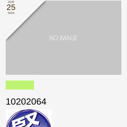
AUG
25
2020
10202064