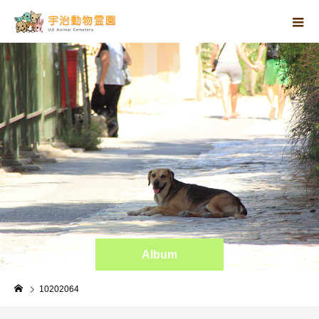
Album
10202064