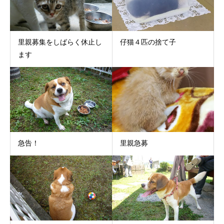
里親募集をしばらく休止し
仔猫４匹の捨て子
ます
急告！
里親急募