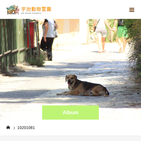
Album
10201081