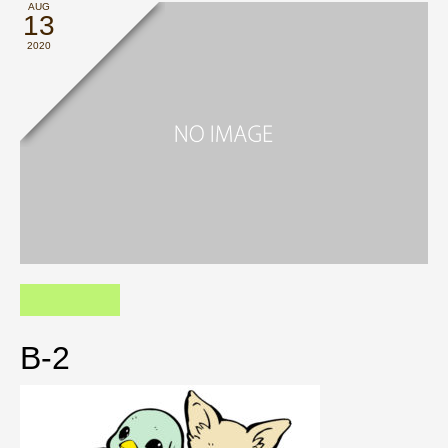
AUG
13
2020
B-2