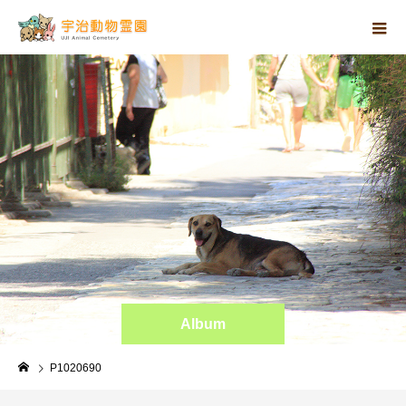
Album
P1020690