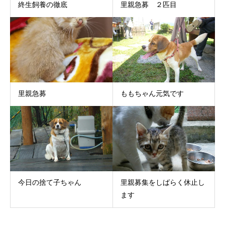
終生飼養の徹底
里親急募 ２匹目
里親急募
ももちゃん元気です
今日の捨て子ちゃん
里親募集をしばらく休止し
ます