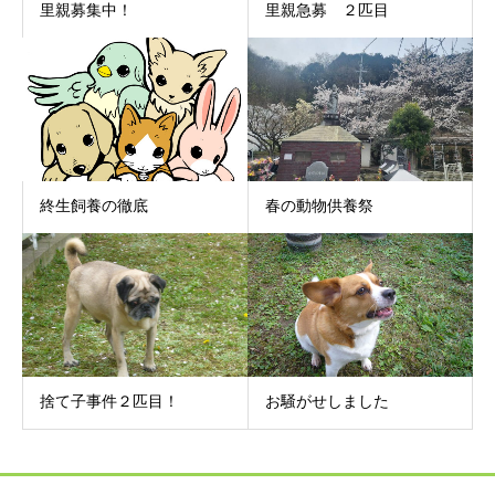
里親募集中！
里親急募 ２匹目
終生飼養の徹底
春の動物供養祭
捨て子事件２匹目！
お騒がせしました