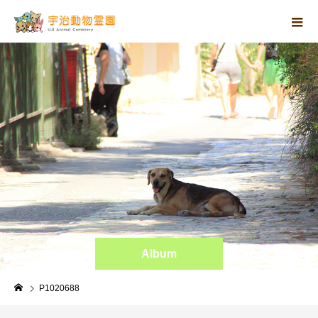
Album
P1020688