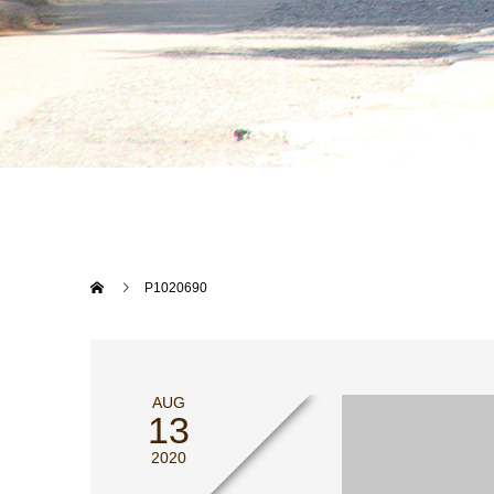
P1020690
AUG
13
2020