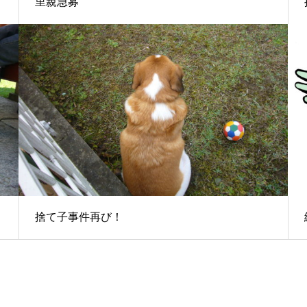
里親急募
捨て子事件再び！