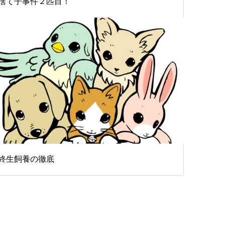
捨て子事件２匹目！
終生飼養の徹底