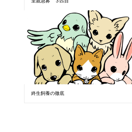
里親急募 ３匹目
終生飼養の徹底