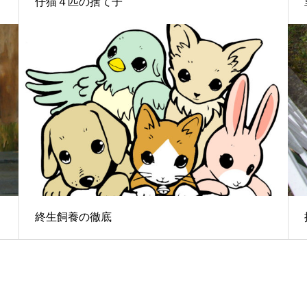
仔猫４匹の捨て子
終生飼養の徹底