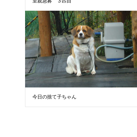
里親急募 ３匹目
今日の捨て子ちゃん