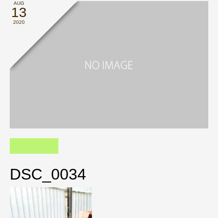
AUG
13
2020
DSC_0034