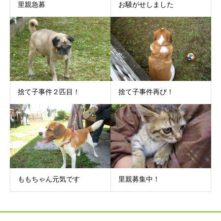
里親急募
お騒がせしました
捨て子事件２匹目！
捨て子事件再び！
ももちゃん元気です
里親募集中！