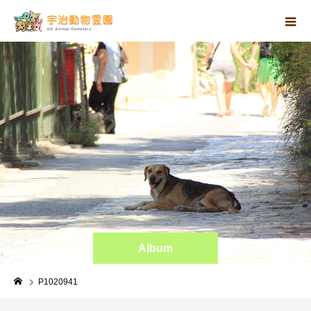
Album
P1020941