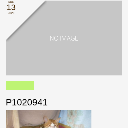
AUG
13
2020
P1020941