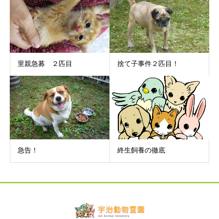
里親急募 ２匹目
捨て子事件２匹目！
急告！
終生飼養の徹底