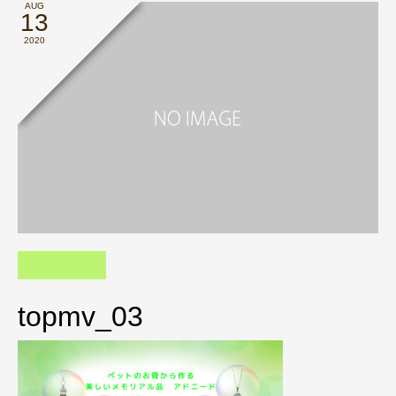
AUG
13
2020
topmv_03