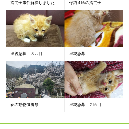
捨て子事件解決しました
仔猫４匹の捨て子
里親急募 ３匹目
里親急募
春の動物供養祭
里親急募 ２匹目