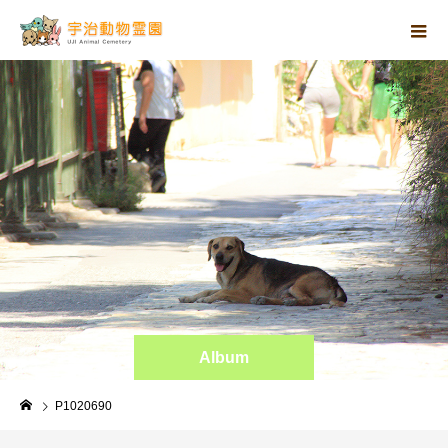
Album
P1020690