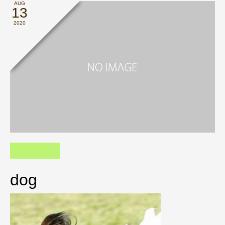
AUG
13
2020
dog