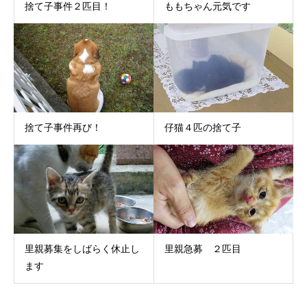
捨て子事件２匹目！
ももちゃん元気です
捨て子事件再び！
仔猫４匹の捨て子
里親募集をしばらく休止し
里親急募 ２匹目
ます