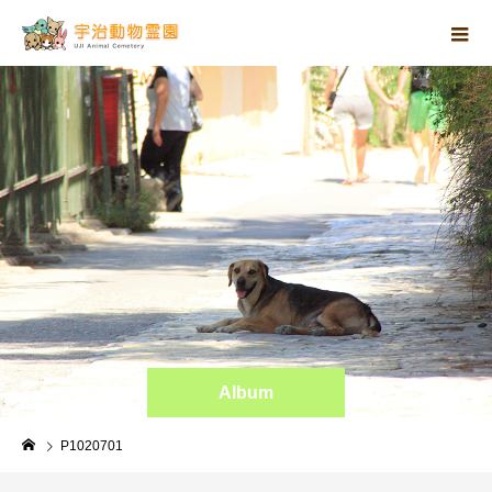
Album
P1020701