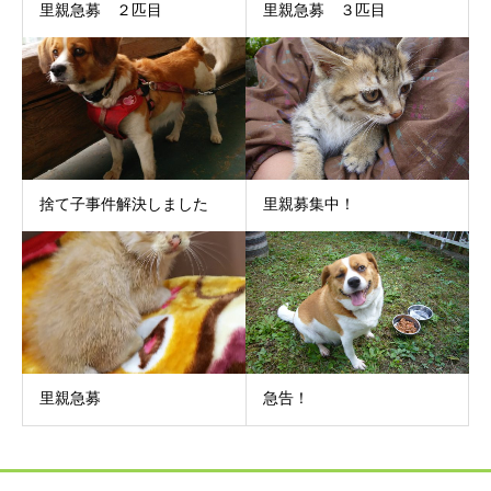
里親急募 ２匹目
里親急募 ３匹目
捨て子事件解決しました
里親募集中！
里親急募
急告！