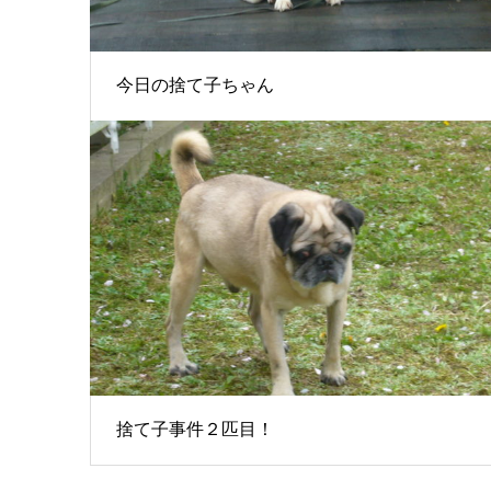
今日の捨て子ちゃん
捨て子事件２匹目！