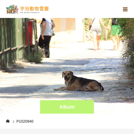
Album
P1020940