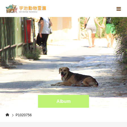
Album
P1020756