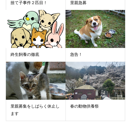
捨て子事件２匹目！
里親急募
終生飼養の徹底
急告！
里親募集をしばらく休止し
春の動物供養祭
ます