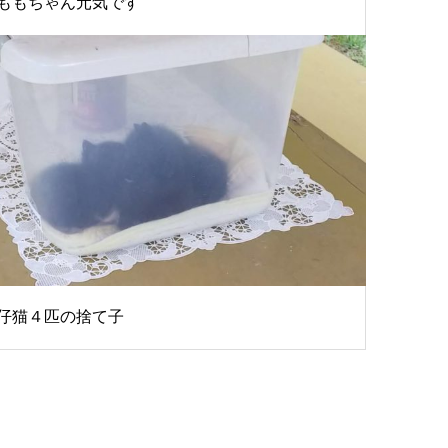
ももちゃん元気です
仔猫４匹の捨て子