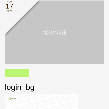
AUG
17
2020
login_bg