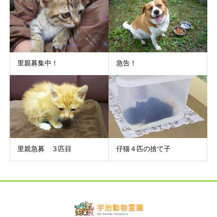
里親募集中！
急告！
里親急募 ３匹目
仔猫４匹の捨て子