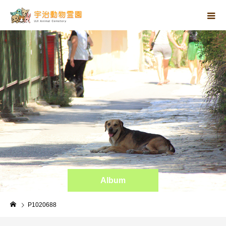
Album
P1020688