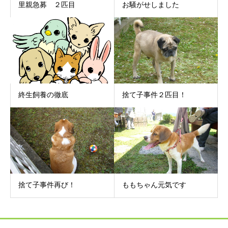
里親急募 ２匹目
お騒がせしました
終生飼養の徹底
捨て子事件２匹目！
捨て子事件再び！
ももちゃん元気です