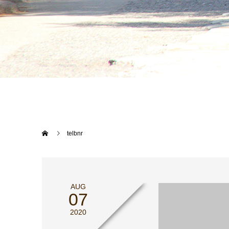
telbnr
AUG
07
2020