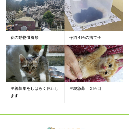
春の動物供養祭
仔猫４匹の捨て子
里親募集をしばらく休止し
里親急募 ２匹目
ます