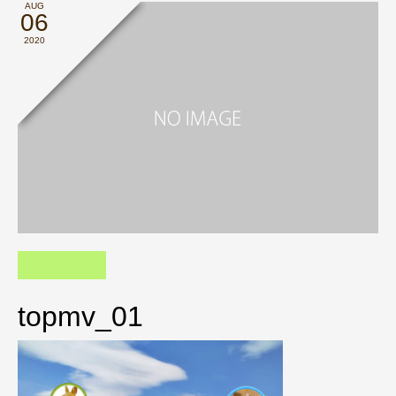
AUG
06
2020
topmv_01